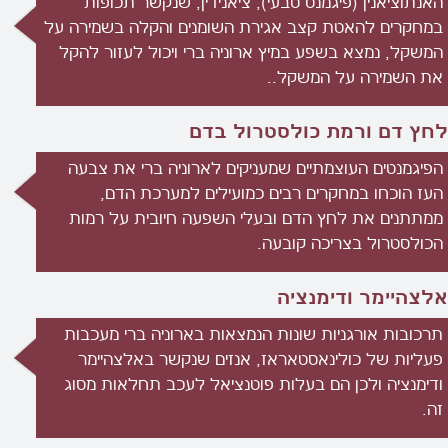
האנתוציאנין (פיגמנט טבעי), ציאנידין, שנקשר תכופות
במחקרים להאטת קצב אגירת השומנים והקלה בשמירה על
המשקל, נמצא בשפע במיץ ארוניה ברי ויכול לעזור להקל
את השמירה על המשקל..
לחץ דם ורמת כולסטרול בדם
הפיגמנטים העוצמתיים שמעניקים לארוניה ברי את צבעה
העז הוכחו במחקרים רבים כמועילים למערכת הדם,
ממתתנים את לחץ הדם ובעלי השפעה חיובית על רמות
הכולסטרול בצריכה קובעה.
אלצהיימר ודימנציה
תרכובות אורגניות שונות הנמצאות בארוניה ברי מעכבות
פעליות של כולינאסטאראז, אנזים שנקשר באלצהיימר
ודימנציה ולכן הם בעלות פוטנציאל לעכב תחלאות מסוג
זה.