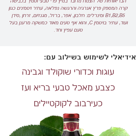
הבריאותיות של הצמח מדובר במיץ פרי טבעי וסמיך בכבישה
קרה המספק פרץ אנרגיה והרגשה נפלאה, עתיר ויטמינים כגון
B1,B2,B5 ומינרלים: חלבון, אפר, ברזל, מגנזיום, זרחן ,סידן
ועוד, עתיר בויטמין C, והוא אף טעים מאוד כמשקה מרענן בעל
טעם עפיץ וחד.
אידיאלי לשימוש בשילוב עם:
עוגות וכדורי שוקולד וגבינה
כצבע מאכל טבעי בריא ועז
כעירבוב לקוקטיילים